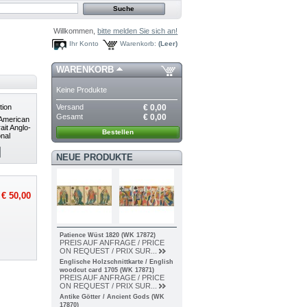
Willkommen,
bitte melden Sie sich an!
Ihr Konto
Warenkorb:
(Leer)
WARENKORB
Keine Produkte
Versand
€ 0,00
tion
Gesamt
€ 0,00
-American
rait Anglo-
Bestellen
onal
NEUE PRODUKTE
€ 50,00
Patience Wüst 1820 (WK 17872)
PREIS AUF ANFRAGE / PRICE
ON REQUEST / PRIX SUR...
Englische Holzschnittkarte / English
woodcut card 1705 (WK 17871)
PREIS AUF ANFRAGE / PRICE
ON REQUEST / PRIX SUR...
Antike Götter / Ancient Gods (WK
17870)