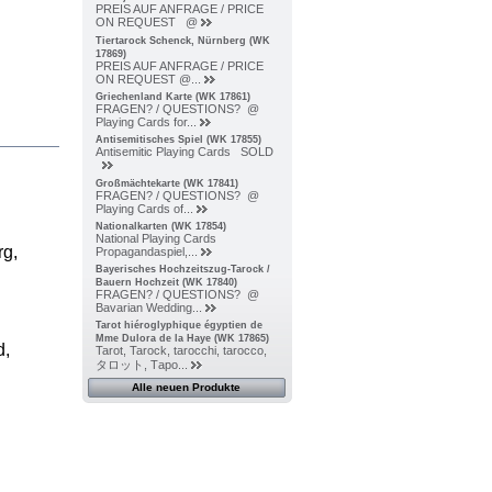
PREIS AUF ANFRAGE / PRICE
ON REQUEST @
Tiertarock Schenck, Nürnberg (WK
17869)
PREIS AUF ANFRAGE / PRICE
ON REQUEST @...
Griechenland Karte (WK 17861)
FRAGEN? / QUESTIONS? @
Playing Cards for...
Antisemitisches Spiel (WK 17855)
Antisemitic Playing Cards SOLD
Großmächtekarte (WK 17841)
FRAGEN? / QUESTIONS? @
Playing Cards of...
Nationalkarten (WK 17854)
National Playing Cards
rg,
Propagandaspiel,...
Bayerisches Hochzeitszug-Tarock /
Bauern Hochzeit (WK 17840)
FRAGEN? / QUESTIONS? @
Bavarian Wedding...
Tarot hiéroglyphique égyptien de
Mme Dulora de la Haye (WK 17865)
d,
Tarot, Tarock, tarocchi, tarocco,
タロット, Тарo...
Alle neuen Produkte