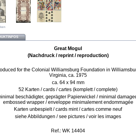
cken
DUKTINFOS
Great Mogul
(Nachdruck / reprint / reproduction)
oduced for the Colonial Williamsburg Foundation in Williamsbu
Virginia, ca. 1975
ca. 64 x 94 mm
52 Karten / cards / cartes (komplett / complete)
inimal beschädigter, geprägter Papierwickel / minimal damage
embossed wrapper / enveloppe minimalement endommagée
Karten unbespielt / cards mint / cartes comme neuf
siehe Abbildungen / see pictures / voir les images
Ref.:
WK 14404