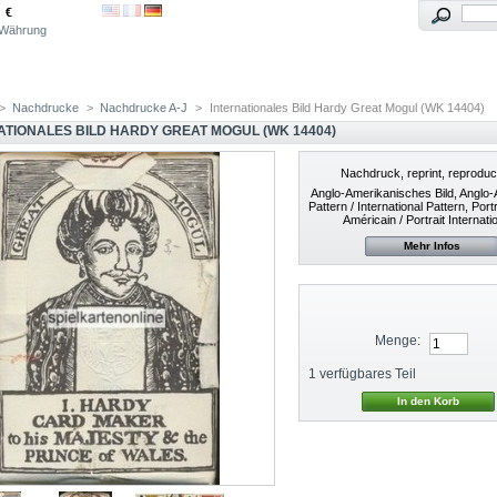
€
Währung
>
Nachdrucke
>
Nachdrucke A-J
>
Internationales Bild Hardy Great Mogul (WK 14404)
ATIONALES BILD HARDY GREAT MOGUL (WK 14404)
Nachdruck, reprint, reproduc
Anglo-Amerikanisches Bild, Anglo
Pattern / International Pattern, Port
Américain / Portrait Internati
Mehr Infos
Menge:
1
verfügbares Teil