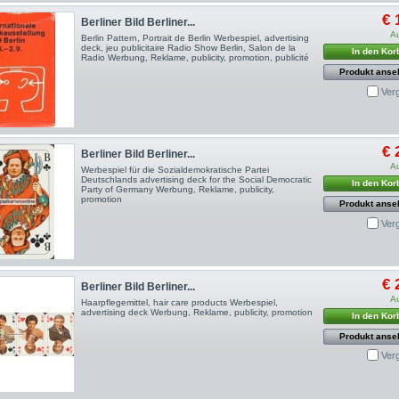
€ 
Berliner Bild Berliner...
A
Berlin Pattern, Portrait de Berlin Werbespiel, advertising
deck, jeu publicitaire Radio Show Berlin, Salon de la
In den Kor
Radio Werbung, Reklame, publicity, promotion, publicité
Produkt anse
Ver
€ 
Berliner Bild Berliner...
A
Werbespiel für die Sozialdemokratische Partei
Deutschlands advertising deck for the Social Democratic
In den Kor
Party of Germany Werbung, Reklame, publicity,
promotion
Produkt anse
Ver
€ 
Berliner Bild Berliner...
A
Haarpflegemittel, hair care products Werbespiel,
advertising deck Werbung, Reklame, publicity, promotion
In den Kor
Produkt anse
Ver