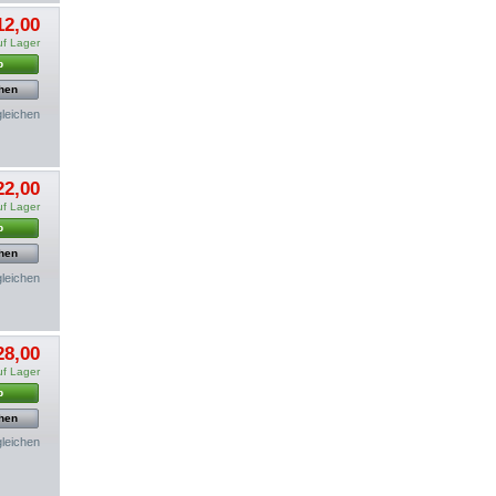
12,00
uf Lager
b
hen
gleichen
22,00
uf Lager
b
hen
gleichen
28,00
uf Lager
b
hen
gleichen