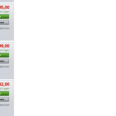
95,00
uf Lager
b
hen
gleichen
99,00
uf Lager
b
hen
gleichen
32,00
uf Lager
b
hen
gleichen