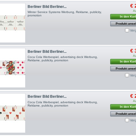
€ 
Berliner Bild Berliner...
A
Winter Service Systems Werbung, Reklame, publicity,
promotion
In den Kor
Produkt anse
Ver
€ 
Berliner Bild Berliner...
A
Coca Cola Werbespiel, advertising deck Werbung,
Reklame, publicity, promotion
In den Kor
Produkt anse
Ver
€ 
Berliner Bild Berliner...
A
Coca Cola Werbespiel, advertising deck Werbung,
Reklame, publicity, promotion
In den Kor
Produkt anse
Ver