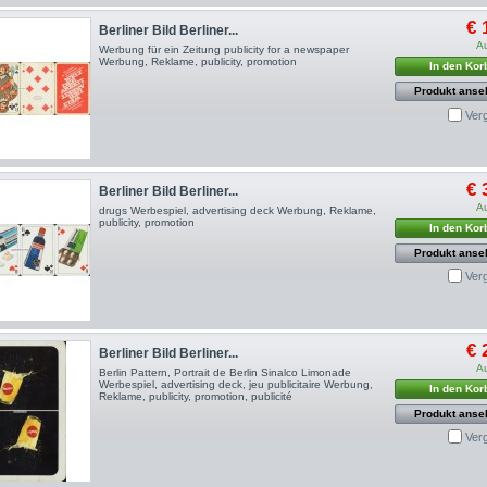
€ 
Berliner Bild Berliner...
A
Werbung für ein Zeitung publicity for a newspaper
Werbung, Reklame, publicity, promotion
In den Kor
Produkt anse
Ver
€ 
Berliner Bild Berliner...
A
drugs Werbespiel, advertising deck Werbung, Reklame,
publicity, promotion
In den Kor
Produkt anse
Ver
€ 
Berliner Bild Berliner...
A
Berlin Pattern, Portrait de Berlin Sinalco Limonade
Werbespiel, advertising deck, jeu publicitaire Werbung,
In den Kor
Reklame, publicity, promotion, publicité
Produkt anse
Ver