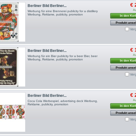
€ 
Berliner Bild Berliner...
A
Werbung für eine Brennerei publicity for a distillery
Werbung, Reklame, publicity, promotion
In den Kor
Produkt anse
Ver
€ 
Berliner Bild Berliner...
A
Werbung für ein Bier publicity for a beer Bier, beer
Werbung, Reklame, publicity, promotion
In den Kor
Produkt anse
Ver
€ 
Berliner Bild Berliner...
A
Coca Cola Werbespiel, advertising deck Werbung,
Reklame, publicity, promotion
In den Kor
Produkt anse
Ver