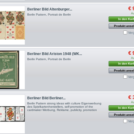
€ 
Berliner Bild Altenburger...
A
Berlin Pattern, Portrait de Berlin
In den Kor
Produkt anse
Ver
€ 
Berliner Bild Ariston 1948 (WK...
A
Berlin Pattern, Portrait de Berlin
In den Kor
Produkt anse
Ver
€ 
Berliner Bild Berliner...
A
Berlin Pattern strong ideas with culture Eigenwerbung
des Spielkartenherstellers, self-promotion of the
In den Kor
cardmaker Werbung, Reklame, publicity, promotion
Produkt anse
Ver