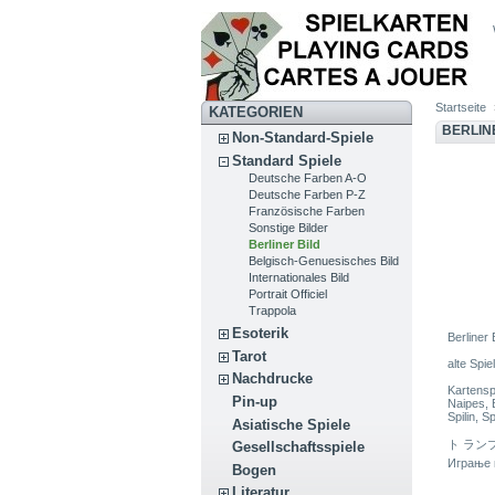
Startseite
KATEGORIEN
BERLIN
Non-Standard-Spiele
Standard Spiele
Deutsche Farben A-O
Deutsche Farben P-Z
Französische Farben
Sonstige Bilder
Berliner Bild
Belgisch-Genuesisches Bild
Internationales Bild
Portrait Officiel
Trappola
Esoterik
Berliner 
Tarot
alte Spie
Nachdrucke
Kartensp
Pin-up
Naipes, B
Spilin, S
Asiatische Spiele
ト ランプ, Игральные карт
Gesellschaftsspiele
Играње к
Bogen
Literatur