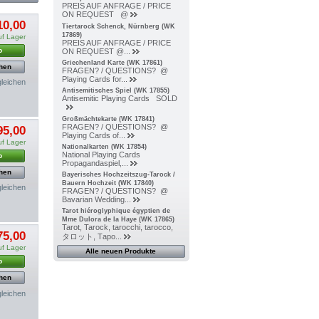
PREIS AUF ANFRAGE / PRICE
ON REQUEST @
10,00
Tiertarock Schenck, Nürnberg (WK
17869)
uf Lager
PREIS AUF ANFRAGE / PRICE
b
ON REQUEST @...
Griechenland Karte (WK 17861)
hen
FRAGEN? / QUESTIONS? @
Playing Cards for...
gleichen
Antisemitisches Spiel (WK 17855)
Antisemitic Playing Cards SOLD
Großmächtekarte (WK 17841)
FRAGEN? / QUESTIONS? @
95,00
Playing Cards of...
uf Lager
Nationalkarten (WK 17854)
National Playing Cards
b
Propagandaspiel,...
hen
Bayerisches Hochzeitszug-Tarock /
Bauern Hochzeit (WK 17840)
gleichen
FRAGEN? / QUESTIONS? @
Bavarian Wedding...
Tarot hiéroglyphique égyptien de
Mme Dulora de la Haye (WK 17865)
Tarot, Tarock, tarocchi, tarocco,
75,00
タロット, Тарo...
uf Lager
Alle neuen Produkte
b
hen
gleichen