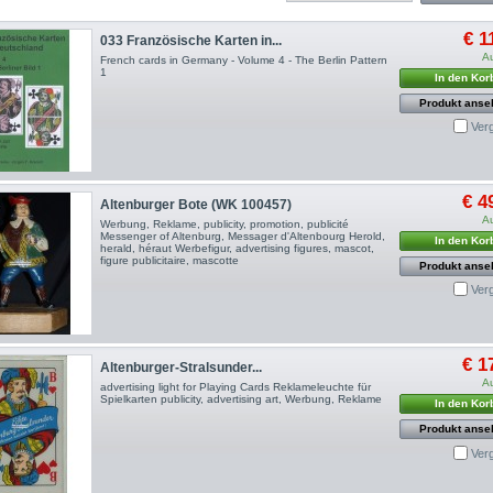
€ 1
033 Französische Karten in...
A
French cards in Germany - Volume 4 - The Berlin Pattern
1
In den Kor
Produkt anse
Ver
€ 4
Altenburger Bote (WK 100457)
A
Werbung, Reklame, publicity, promotion, publicité
Messenger of Altenburg, Messager d'Altenbourg Herold,
In den Kor
herald, héraut Werbefigur, advertising figures, mascot,
figure publicitaire, mascotte
Produkt anse
Ver
€ 1
Altenburger-Stralsunder...
A
advertising light for Playing Cards Reklameleuchte für
Spielkarten publicity, advertising art, Werbung, Reklame
In den Kor
Produkt anse
Ver