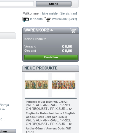
Willkommen,
bitte melden Sie sich an!
Ihr Konto
Warenkorb:
(Leer)
WARENKORB
Keine Produkte
Versand
€ 0,00
Gesamt
€ 0,00
Bestellen
NEUE PRODUKTE
Patience Wüst 1820 (WK 17872)
 Baraja
PREIS AUF ANFRAGE / PRICE
rty,
ON REQUEST / PRIX SUR...
Englische Holzschnittkarte / English
woodcut card 1705 (WK 17871)
PREIS AUF ANFRAGE / PRICE
ON REQUEST / PRIX SUR...
Antike Götter / Ancient Gods (WK
17870)