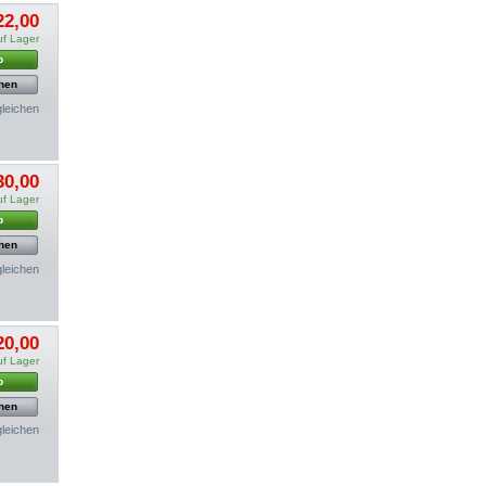
22,00
uf Lager
b
hen
gleichen
30,00
uf Lager
b
hen
gleichen
20,00
uf Lager
b
hen
gleichen