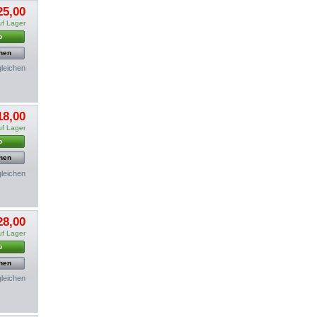
25,00
uf Lager
b
hen
gleichen
18,00
uf Lager
b
hen
gleichen
28,00
uf Lager
b
hen
gleichen