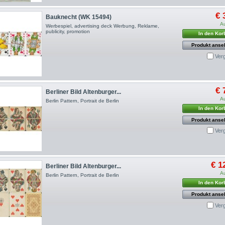
€ 
Bauknecht (WK 15494)
A
Werbespiel, advertising deck Werbung, Reklame,
publicity, promotion
In den Kor
Produkt anse
Ver
€ 
Berliner Bild Altenburger...
A
Berlin Pattern, Portrait de Berlin
In den Kor
Produkt anse
Ver
€ 1
Berliner Bild Altenburger...
A
Berlin Pattern, Portrait de Berlin
In den Kor
Produkt anse
Ver