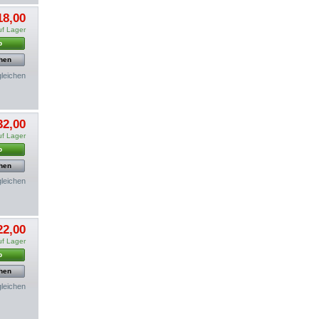
18,00
uf Lager
b
hen
gleichen
32,00
uf Lager
b
hen
gleichen
22,00
uf Lager
b
hen
gleichen