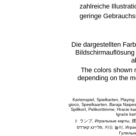
zahlreiche Illustrat
geringe Gebrauchs
Die dargestellten Far
Bildschirmauflösung
a
The colors shown m
depending on the mo
Kartenspiel, Spielkarten, Playing
gioco, Speelkaarten, Baraja Naipes,
Spillkort, Pelikorttimme, Hracie kar
Igraće kart
ト ランプ, Игральные карты, 撲克牌, أوراق اللعب, Παιγνιόχαρτα, ם
פּלייַינג קאַרדס, 카드 놀이, Играње карти, Карте, การ เล่น ไพ่. Гральні карти,
Гуляльн