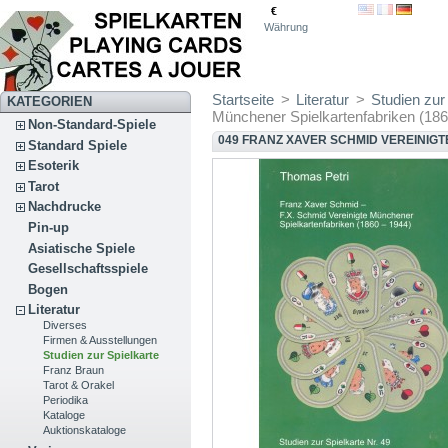
€
Währung
Startseite
>
Literatur
>
Studien zur
KATEGORIEN
Münchener Spielkartenfabriken (186
Non-Standard-Spiele
049 FRANZ XAVER SCHMID VEREINIGT
Standard Spiele
Esoterik
Tarot
Nachdrucke
Pin-up
Asiatische Spiele
Gesellschaftsspiele
Bogen
Literatur
Diverses
Firmen & Ausstellungen
Studien zur Spielkarte
Franz Braun
Tarot & Orakel
Periodika
Kataloge
Auktionskataloge