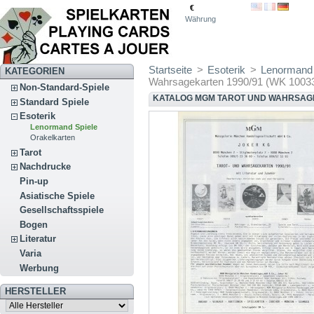
€
Währung
Startseite
>
Esoterik
>
Lenormand 
KATEGORIEN
Wahrsagekarten 1990/91 (WK 1003
Non-Standard-Spiele
KATALOG MGM TAROT UND WAHRSAGEK
Standard Spiele
Esoterik
Lenormand Spiele
Orakelkarten
Tarot
Nachdrucke
Pin-up
Asiatische Spiele
Gesellschaftsspiele
Bogen
Literatur
Varia
Werbung
HERSTELLER