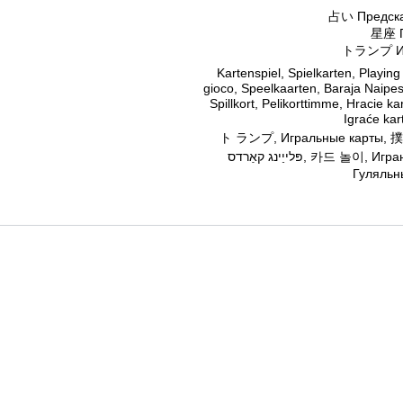
トランプ Иг
Kartenspiel, Spielkarten, Playing
gioco, Speelkaarten, Baraja Naipes,
Spillkort, Pelikorttimme, Hracie kar
Igraće kart
ト ランプ, Игральные карты, 撲克牌, أوراق اللعب, Παιγνιόχαρτα, ם
פּלייַינג קאַרדס, 카드 놀이, Играње карти, Карте, การ เล่น ไพ่. Гральні карти,
Гуляльны