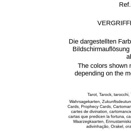
Ref
VERGRIFFE
Die dargestellten Far
Bildschirmauflösung
a
The colors shown m
depending on the mo
Tarot, Tarock, tar
Wahrsagekarten, Zukunftsdeutung
Cards, Prophecy Cards, Cartomancy
cartes de divination, cartomanci
cartas que predicen la fortuna, c
Waarzegkaarten, Ennustamiskaa
adivinhação, Orakel, or