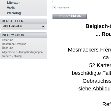
Literatur
Varia
Ausdrucken
Werbung
PRODUKTINFOS
HERSTELLER
Belgisch-
... Ro
INFORMATION
Lieferung
Rechtliche Hinweise
Über uns
Mesmaekers Frère
Allgemeine Nutzungsbedingungen
ca.
Sichere Zahlung
52 Karten
beschädigte Fal
Gebrauchssp
siehe Abbildu
Ref