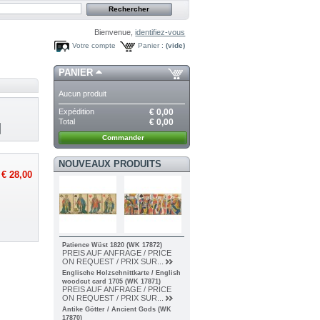
Bienvenue,
identifiez-vous
Votre compte
Panier :
(vide)
PANIER
Aucun produit
Expédition
€ 0,00
Total
€ 0,00
Commander
NOUVEAUX PRODUITS
€ 28,00
Patience Wüst 1820 (WK 17872)
PREIS AUF ANFRAGE / PRICE
ON REQUEST / PRIX SUR...
Englische Holzschnittkarte / English
woodcut card 1705 (WK 17871)
PREIS AUF ANFRAGE / PRICE
ON REQUEST / PRIX SUR...
Antike Götter / Ancient Gods (WK
17870)