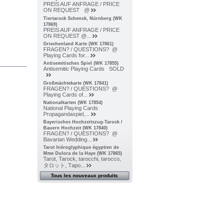
PREIS AUF ANFRAGE / PRICE
ON REQUEST @
Tiertarock Schenck, Nürnberg (WK
17869)
PREIS AUF ANFRAGE / PRICE
ON REQUEST @...
Griechenland Karte (WK 17861)
FRAGEN? / QUESTIONS? @
Playing Cards for...
Antisemitisches Spiel (WK 17855)
Antisemitic Playing Cards SOLD
Großmächtekarte (WK 17841)
FRAGEN? / QUESTIONS? @
Playing Cards of...
Nationalkarten (WK 17854)
National Playing Cards
Propagandaspiel,...
Bayerisches Hochzeitszug-Tarock /
Bauern Hochzeit (WK 17840)
FRAGEN? / QUESTIONS? @
Bavarian Wedding...
Tarot hiéroglyphique égyptien de
Mme Dulora de la Haye (WK 17865)
Tarot, Tarock, tarocchi, tarocco,
タロット, Тарo...
Tous les nouveaux produits