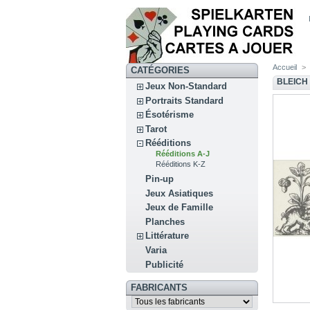
Accueil
>
CATÉGORIES
BLEICH 
Jeux Non-Standard
Portraits Standard
Ésotérisme
Tarot
Rééditions
Rééditions A-J
Rééditions K-Z
Pin-up
Jeux Asiatiques
Jeux de Famille
Planches
Littérature
Varia
Publicité
FABRICANTS