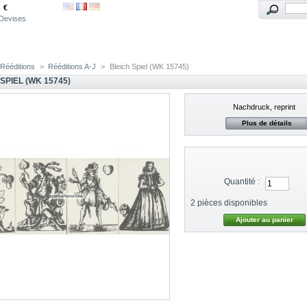
€
Devises
Rééditions
>
Rééditions A-J
>
Bleich Spiel (WK 15745)
SPIEL (WK 15745)
Nachdruck, reprint
Plus de détails
Quantité :
2
pièces disponibles